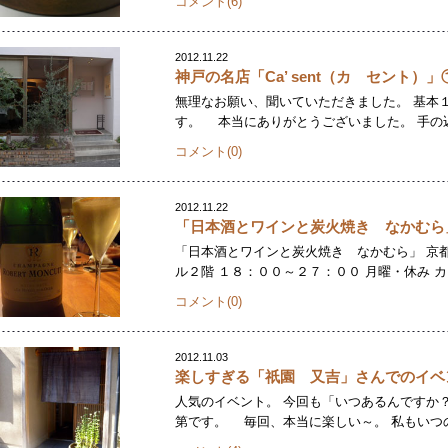
コメント(6)
2012.11.22
神戸の名店「Ca’ sent（カ セント）」
無理なお願い、聞いていただきました。 基本
す。 本当にありがとうございました。 手の込
コメント(0)
2012.11.22
「日本酒とワインと炭火焼き なかむら
「日本酒とワインと炭火焼き なかむら」 京
ル２階 １８：００～２７：００ 月曜・休み カ
コメント(0)
2012.11.03
楽しすぎる「祇園 又吉」さんでのイベ
人気のイベント。 今回も「いつあるんですか
第です。 毎回、本当に楽しい～。 私もいつの