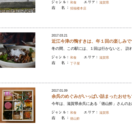
和食
滋賀県
招福楼本店
2017.03.21
近江今津の鴨すきは、年１回の楽しみで
冬の間、この駅には、１回は行かないと。 訪れ
和食
滋賀県
丁子屋
2017.01.09
余呉のめぐみがいっぱい詰まったおせち
今年は、滋賀県余呉にある「徳山鮓」さんのおせ
和食
滋賀県
徳山鮓