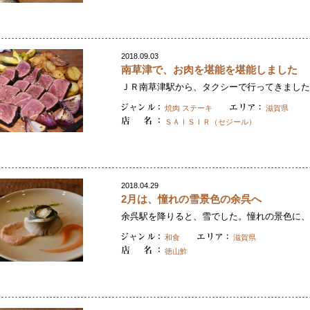
2018.09.03
南草津で、お肉を堪能を堪能しました
ＪＲ南草津駅から、タクシーで行ってきました。
焼肉 ステーキ
滋賀県
ＳＡＩＳＩＲ（セジール）
2018.04.29
2月は、憧れの雪景色の余呉へ
余呉駅を降りると、雪でした。憧れの景色に、よ
和食
滋賀県
徳山鮓