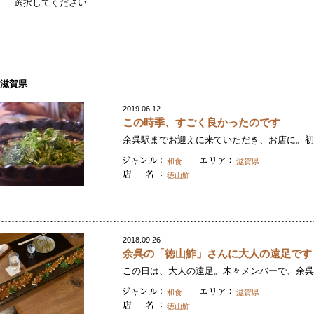
滋賀県
2019.06.12
この時季、すごく良かったのです
余呉駅までお迎えに来ていただき、お店に。初め
和食
滋賀県
徳山鮓
2018.09.26
余呉の「徳山鮓」さんに大人の遠足です
この日は、大人の遠足。木々メンバーで、余呉へ
和食
滋賀県
徳山鮓