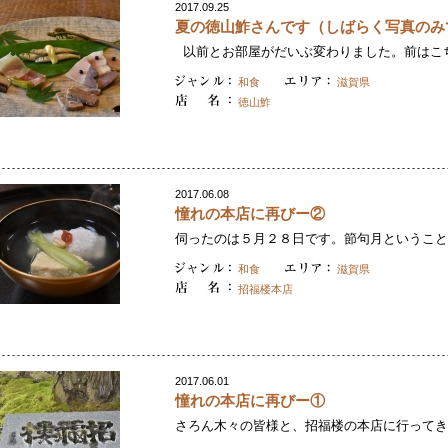
2017.09.25
夏の徳山鮓さんです（しばらく写真のみ
以前とお部屋がだいぶ変わりました。前はこちら
和食
滋賀県
徳山鮓
2017.06.08
憧れの本店に再びー②
伺ったのは５月２８日です。節句月ということで
和食
滋賀県
招福楼本店
2017.06.01
憧れの本店に再びー①
さろん木々の皆様と、招福楼の本店に行ってきま