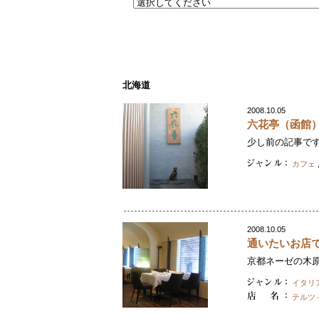
北海道
2008.10.05
六花亭（函館
少し前の記事です
カフェ
2008.10.05
通いたいお店
京都ネーゼの木原
イタリ
テルツ