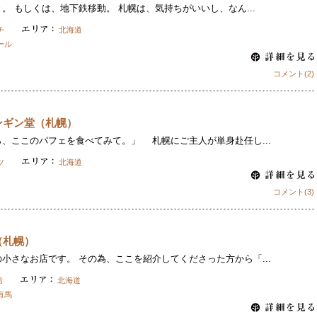
。 もしくは、地下鉄移動。 札幌は、気持ちがいいし、なん...
チ
北海道
ール
コメント(2)
ンギン堂（札幌）
、ここのパフェを食べてみて。」 札幌にご主人が単身赴任し...
ツ
北海道
コメント(3)
（札幌）
小さなお店です。 その為、ここを紹介してくださった方から「...
鮨
北海道
有馬