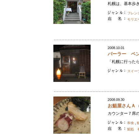
札幌は、基本歩き
フレン
モリエ
2008.10.01
パーラー ペ
「札幌に行ったら
スイー
2008.09.30
お鮨屋さんＡ
カウンター７席の
和食
,
鮨処 