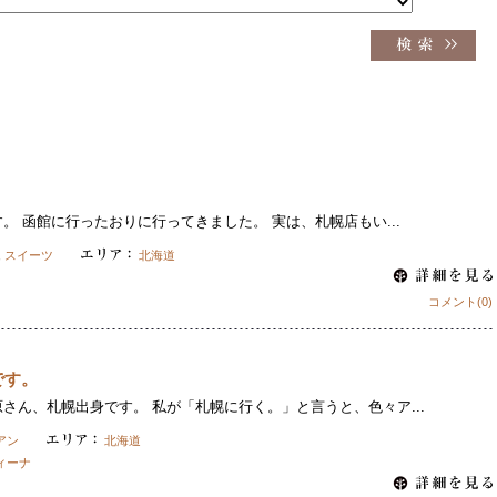
）
。 函館に行ったおりに行ってきました。 実は、札幌店もい...
,
スイーツ
北海道
コメント(0)
です。
さん、札幌出身です。 私が「札幌に行く。」と言うと、色々ア...
アン
北海道
ィーナ