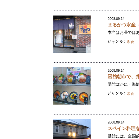
2008.09.14
まるかつ水産
本当はお昼ではあ
和食
2008.09.14
函館朝市で、
函館はかに・海鮮
和食
2008.09.14
スペイン料理
函館には、全国的