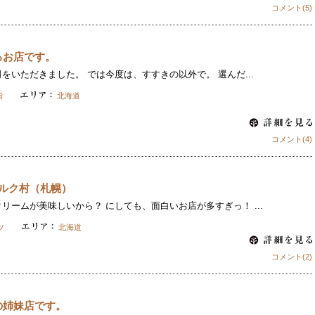
コメント(5)
るお店です。
をいただきました。 では今度は、すすきの以外で。 選んだ...
鮨
北海道
コメント(4)
Oミルク村（札幌）
リームが美味しいから？ にしても、面白いお店が多すぎっ！ ...
ツ
北海道
コメント(2)
の姉妹店です。