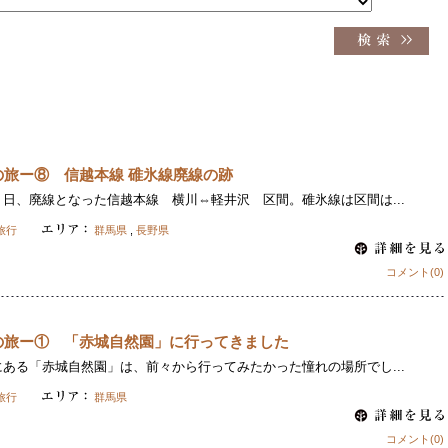
の旅ー⑧ 信越本線 碓氷線廃線の跡
日、廃線となった信越本線 横川⇔軽井沢 区間。碓氷線は区間は...
旅行
群馬県
,
長野県
コメント(0)
の旅ー① 「赤城自然園」に行ってきました
ある「赤城自然園」は、前々から行ってみたかった憧れの場所でし...
旅行
群馬県
コメント(0)