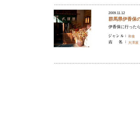
2009.11.12
群馬県伊香保
伊香保に行ったら
和食
大澤屋