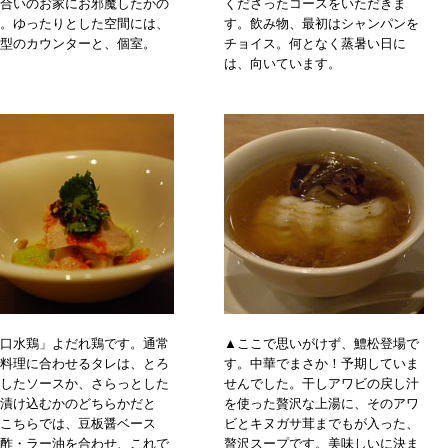
合いのお家にお邪魔したかの
くださったコースをいただきま
。ゆったりとした空間には、
す。飲み物、最初はシャンパンを
型のカウンターと、個室。
チョイス。何となく蒸暑い日に
は、向いています。
口水鶏」よだれ鶏です。通常
▲ここで思いがけず、鱧松登場で
料理に合わせるタレは、とろ
す。中華でまさか！予期していま
したソースか、さらっとした
せんでした。干しアワビの戻し汁
漬け込むかのどちらかだと
を使った贅沢な上湯に、そのアワ
こちらでは、豆板醤ベース
ビとキヌガサ茸までもが入った、
酢・ラー油を合わせ、これで
贅沢スープです。美味しいに決ま