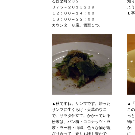
る西之町２３２
知り
０７５－２０１３２３９
よう
１２：００～１４：００
Ｌ字
１８：００～２２：００
カウンター８席。個室１つ。
▲秋ですね。サンマです。焙った
▲「
サンマに生くらげ・天草のウニ
この
で、サラダ仕立て。かかっている
っと
粉末は、パン粉・ココナッツ・豆
物に
鼓・ラー粉・山椒。色々な物が混
か。
ざり合って、香りも味も豊かで
に、