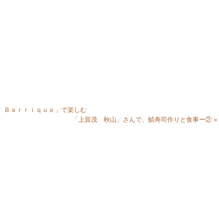
ａ Ｂａｒｒｉｑｕｅ」で楽しむ
「上賀茂 秋山」さんで、鯖寿司作りと食事ー② »