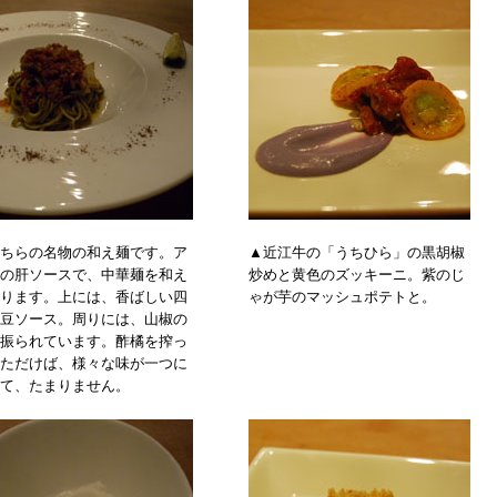
ちらの名物の和え麺です。ア
▲近江牛の「うちひら」の黒胡椒
の肝ソースで、中華麺を和え
炒めと黄色のズッキーニ。紫のじ
ります。上には、香ばしい四
ゃが芋のマッシュポテトと。
豆ソース。周りには、山椒の
振られています。酢橘を搾っ
ただけば、様々な味が一つに
て、たまりません。