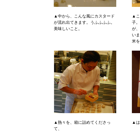
▲中から、こんな風にカスタード
▲こ
が流れ出てきます。うふふふふ。
子。
美味しいこと。
が、
いま
米を
▲熱々を、箱に詰めてくださっ
▲は
て、