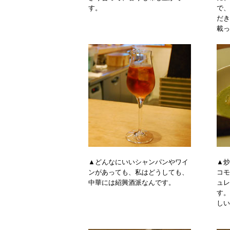
す。
で、
だき
載っ
▲どんなにいいシャンパンやワイ
▲炒
ンがあっても、私はどうしても、
コモ
中華には紹興酒派なんです。
ュレ
す。
しい