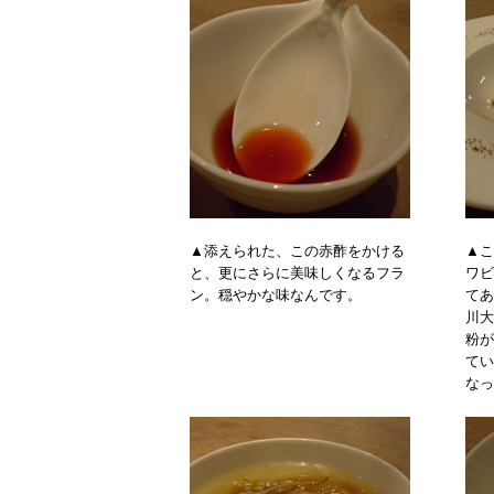
▲添えられた、この赤酢をかける
▲こ
と、更にさらに美味しくなるフラ
ワビ
ン。穏やかな味なんです。
てあ
川大
粉が
てい
なっ