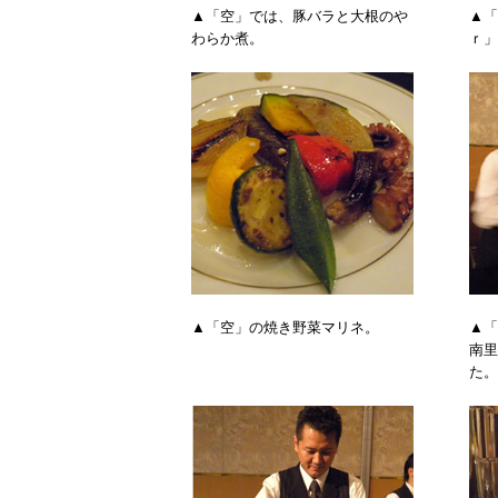
▲「空」では、豚バラと大根のや
▲「
わらか煮。
ｒ」
▲「空」の焼き野菜マリネ。
▲「
南里
た。