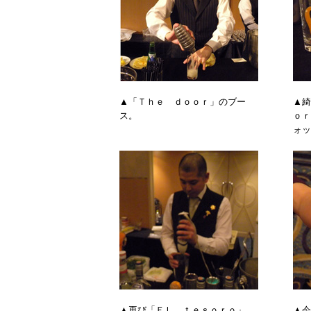
▲「Ｔｈｅ ｄｏｏｒ」のブー
▲綺
ス。
ｏｒ
ォッ
▲再び「ＥＬ ｔｅｓｏｒｏ」
▲今