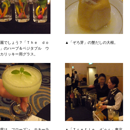
麗でしょう？「Ｔｈｅ ｄｏ
▲「ぞろ芽」の蟹だしの大根。
」のハーブ＆ベジタブル ウ
カリッキー用グラス。
度は、フローズン テキーラ
▲「Ｔｒｅｆｌｅ ｄ’ｏｒ」東北