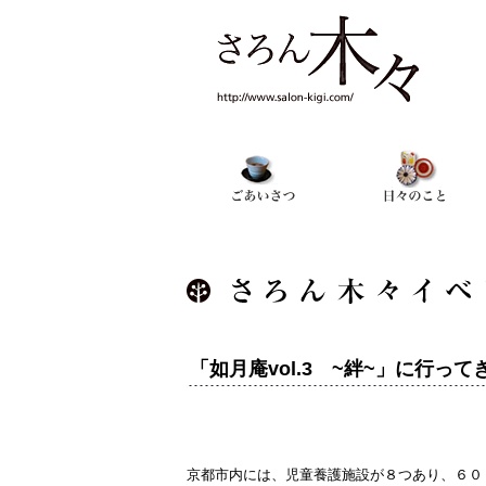
「如月庵vol.3 ~絆~」に行っ
京都市内には、児童養護施設が８つあり、６