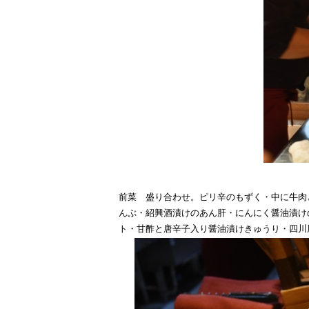
前菜 盛り合わせ。ピリ辛のもずく・中に牛肉
んぶ・紹興酒漬けのあん肝・にんにく醤油漬け
ト・甘酢と唐辛子入り醤油漬けきゅうり・四川