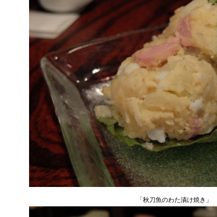
「秋刀魚のわた漬け焼き」