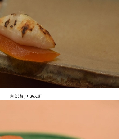
奈良漬けとあん肝