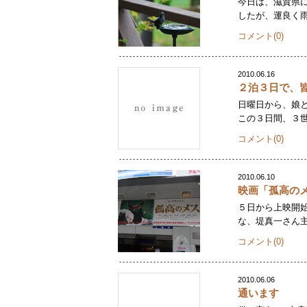
今日は、滋賀県に
したが、運良く雨
コメント(0)
2010.06.16
２泊３日で、
日曜日から、娘
この３日間、３世
コメント(0)
2010.06.10
映画「孤高の
５日から上映開始
な、堤真一さん主
コメント(0)
2010.06.06
通います